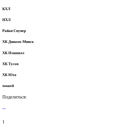
КХЛ
НХЛ
Райан Спунер
ХК Динамо Минск
ХК Нэшвилл
ХК Тусон
ХК Юта
хоккей
Поделиться:
1