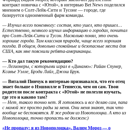
контракт новичка с «Ютой», в интервью Bet News поделился
мнением о Солт-Лейк-Сити и Тусоне — городе, где
базируется одноименный фарм команды.
— Изучил всего понемногу: состав, кто ушел, кто пришел…
Естественно, немного изучил информацию о городах, почитал
про Солт-Лейк-Сити и Тусон. Насколько понял, это очень
хорошие города. Там классная природа, чаще всего хорошая
погода. В общем, довольно спокойные и безопасные места для
США, как мне пояснили ребята-американцы.
— Кто дал такую рекомендацию?
— Легионеры, с которыми играл в «Динамо»: Райан Спунер,
Ксавье Уэлле, Брэди Лайл, Джош Брук.
— Виталий Пинчук в интервью признавался, что его отец
знает больше о Нэшвилле и Теннесси, чем он сам. Твои
родители после контракта с «Ютой» не полезли изучать,
где это и каково там?
— Нет, такого точно нет. Я готовлюсь и все делаю сам, папа
с мамой же просто рады за меня. Они меня знают, так что
вообще не беспокоятся. Я же родом из Новополоцка. А кто из
Новополоцка, точно пропасть не должен:)
«Не пропаду: я из Новополоцка». Вадим Мороз — о