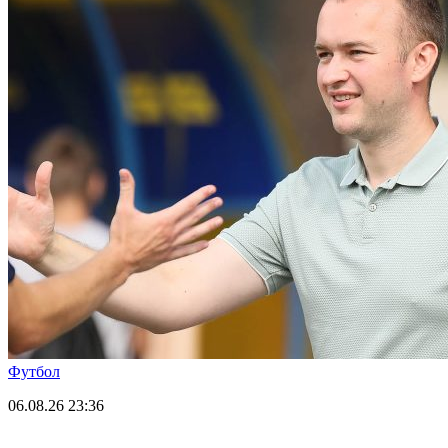
Футбол
06.08.26
23:36