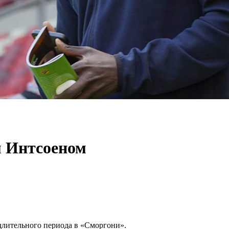
м Интсоеном
длительного периода в «Сморгони».