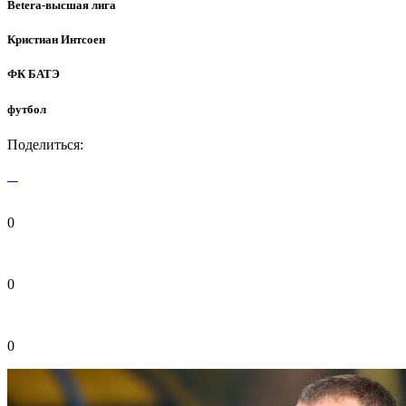
Betera-высшая лига
Кристиан Интсоен
ФК БАТЭ
футбол
Поделиться:
0
0
0