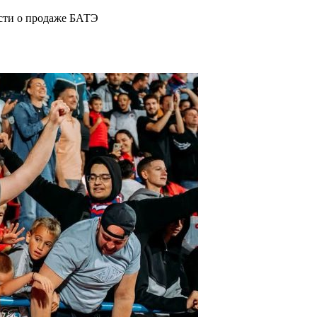
ости о продаже БАТЭ