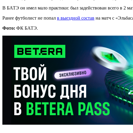
В БАТЭ он имел мало практики: был задействован всего в 2 м
Ранее футболист не попал
в выездной состав
на матч с «Эльбас
Фото:
ФК БАТЭ.