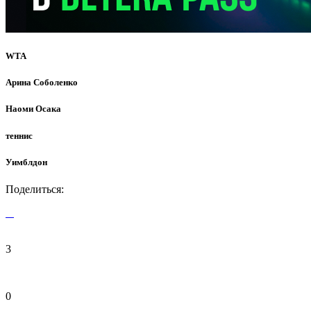
WTA
Арина Соболенко
Наоми Осака
теннис
Уимблдон
Поделиться:
3
0