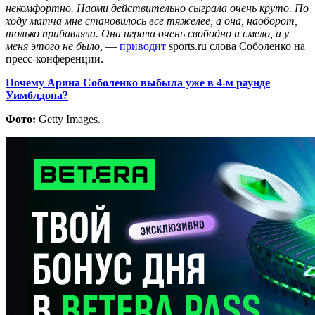
некомфортно. Наоми действительно сыграла очень круто. По
ходу матча мне становилось все тяжелее, а она, наоборот,
только прибавляла. Она играла очень свободно и смело, а у
меня этого не было,
—
приводит
sports.ru слова Соболенко на
пресс-конференции.
Почему Арина Соболенко выбыла уже в 4-м раунде
Уимблдона?
Фото:
Getty Images.