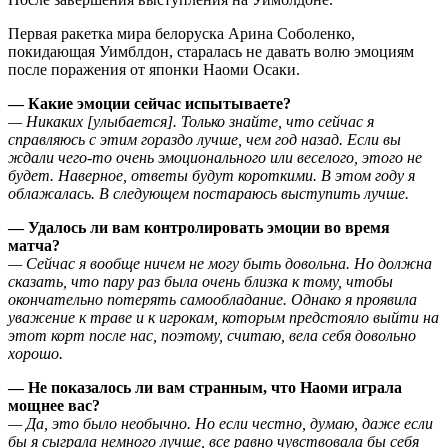
Первая ракетка мира белоруска Арина Соболенко,
покидающая Уимблдон, старалась не давать волю эмоциям
после поражения от японки Наоми Осаки.
— Какие эмоции сейчас испытываете?
— Никаких [улыбается]. Только знайте, что сейчас я
справляюсь с этим гораздо лучше, чем год назад. Если вы
ждали чего-то очень эмоционального или веселого, этого не
будет. Наверное, ответы будут короткими. В этом году я
облажалась. В следующем постараюсь выступить лучше.
— Удалось ли вам контролировать эмоции во время
матча?
— Сейчас я вообще ничем не могу быть довольна. Но должна
сказать, что пару раз была очень близка к тому, чтобы
окончательно потерять самообладание. Однако я проявила
уважение к траве и к игрокам, которым предстояло выйти на
этот корт после нас, поэтому, считаю, вела себя довольно
хорошо.
— Не показалось ли вам странным, что Наоми играла
мощнее вас?
— Да, это было необычно. Но если честно, думаю, даже если
бы я сыграла немного лучше, все равно чувствовала бы себя