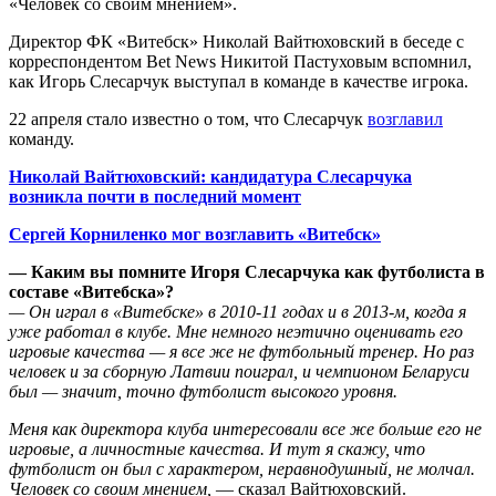
«Человек со своим мнением».
Директор ФК «Витебск» Николай Вайтюховский в беседе с
корреспондентом Bet News Никитой Пастуховым вспомнил,
как Игорь Слесарчук выступал в команде в качестве игрока.
22 апреля стало известно о том, что Слесарчук
возглавил
команду.
Николай Вайтюховский: кандидатура Слесарчука
возникла почти в последний момент
Сергей Корниленко мог возглавить «Витебск»
— Каким вы помните Игоря Слесарчука как футболиста в
составе «Витебска»?
— Он играл в «Витебске» в 2010-11 годах и в 2013-м, когда я
уже работал в клубе. Мне немного неэтично оценивать его
игровые качества — я все же не футбольный тренер.
Но раз
человек и за сборную Латвии поиграл, и чемпионом Беларуси
был — значит, точно футболист высокого уровня.
Меня как директора клуба интересовали все же больше его не
игровые, а личностные качества. И тут я скажу, что
футболист он был с характером, неравнодушный, не молчал.
Человек со своим мнением,
— сказал Вайтюховский.