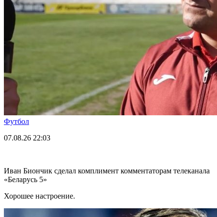
Футбол
07.08.26
22:03
Иван Биончик сделал комплимент комментаторам телеканала
«Беларусь 5»
Хорошее настроение.