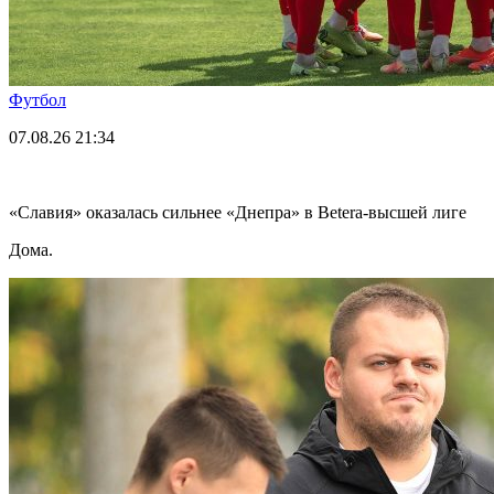
Футбол
07.08.26
21:34
«Славия» оказалась сильнее «Днепра» в Betera-высшей лиге
Дома.