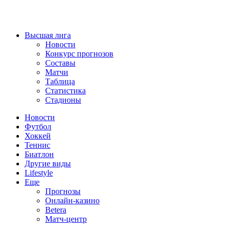
Высшая лига
Новости
Конкурс прогнозов
Составы
Матчи
Таблица
Статистика
Стадионы
Новости
Футбол
Хоккей
Теннис
Биатлон
Другие виды
Lifestyle
Еще
Прогнозы
Онлайн-казино
Betera
Матч-центр