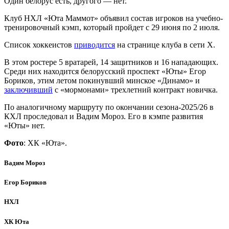
Один белорус есть, другого — нет.
Клуб НХЛ «Юта Маммот» объявил состав игроков на учебно-
тренировочный кэмп, который пройдет с 29 июня по 2 июля.
Список хоккеистов
приводится
на странице клуба в сети Х.
В этом ростере 5 вратарей, 14 защитников и 16 нападающих.
Среди них находится белорусский проспект «Юты» Егор
Бориков, этим летом покинувший минское «Динамо» и
заключивший
с «мормонами» трехлетний контракт новичка.
По аналогичному маршруту по окончании сезона-2025/26 в
КХЛ проследовал и Вадим Мороз. Его в кэмпе развития
«Юты» нет.
Фото
: ХК «Юта».
Вадим Мороз
Егор Бориков
НХЛ
ХК Юта