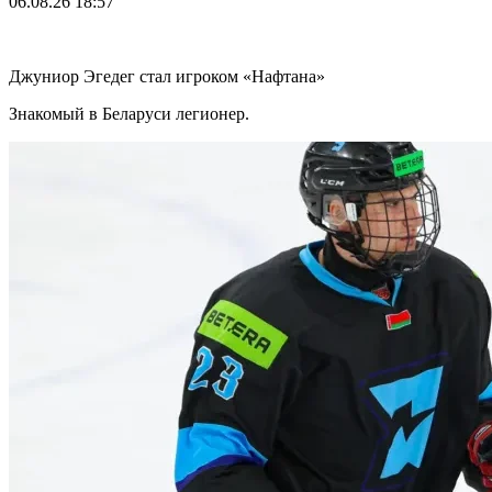
06.08.26
18:57
Джуниор Эгедег стал игроком «Нафтана»
Знакомый в Беларуси легионер.