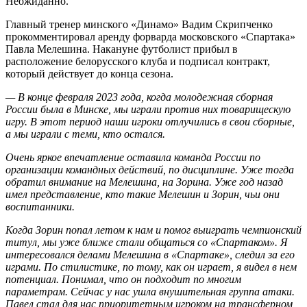
Неожиданно.
Главный тренер минского «Динамо» Вадим Скрипченко
прокомментировал аренду форварда московского «Спартака»
Павла Мелешина. Накануне футболист прибыл в
расположение белорусского клуба и подписал контракт,
который действует до конца сезона.
— В конце февраля 2023 года, когда молодежная сборная
России была в Минске, мы играли против них товарищескую
игру. В этот период наши игроки отлучились в свои сборные,
а мы играли с теми, кто остался.
Очень яркое впечатление оставила команда России по
организации командных действий, по дисциплине. Уже тогда
обратил внимание на Мелешина, на Зорина. Уже год назад
имел представление, кто такие Мелешин и Зорин, чьи они
воспитанники.
Когда Зорин попал летом к нам и помог выиграть чемпионский
титул, мы уже ближе стали общаться со «Спартаком». Я
интересовался делами Мелешина в «Спартаке», следил за его
играми. По стилистике, по тому, как он играет, я видел в нем
потенциал. Понимал, что он подходит по многим
параметрам. Сейчас у нас ушла внушительная группа атаки.
Павел стал для нас приоритетным игроком на трансферном