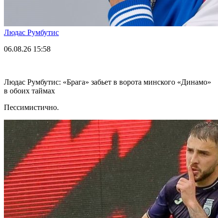
Людас Румбутис
06.08.26
15:58
Людас Румбутис: «Брага» забьет в ворота минского «Динамо»
в обоих таймах
Пессимистично.