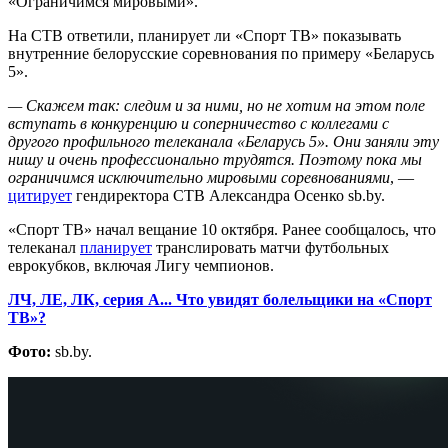
«Ограничимся мировыми».
На СТВ ответили, планирует ли «Спорт ТВ» показывать
внутренние белорусские соревнования по примеру «Беларусь
5».
— Скажем так: следим и за ними, но не хотим на этом поле
вступать в конкуренцию и соперничество с коллегами с
другого профильного телеканала «Беларусь 5». Они заняли эту
нишу и очень профессионально трудятся. Поэтому пока мы
ограничимся исключительно мировыми соревнованиями
, —
цитирует
гендиректора СТВ Александра Осенко sb.by.
«Спорт ТВ» начал вещание 10 октября. Ранее сообщалось, что
телеканал
планирует
транслировать матчи футбольных
еврокубков, включая Лигу чемпионов.
ЛЧ, ЛЕ, ЛК, серия А... Что увидят болельщики на «Спорт
ТВ»?
Фото:
sb.by.