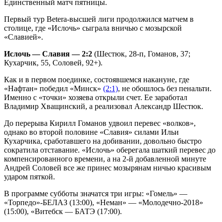
Единственный матч пятницы.
Первый тур Beterа-высшей лиги продолжился матчем в
столице, где «Ислочь» сыграла вничью с мозырской
«Славией».
Ислочь — Славия — 2:2
(Шестюк, 28-п, Гоманов, 37;
Кухарчик, 55, Соловей, 92+).
Как и в первом поединке, состоявшемся накануне, где
«Нафтан» победил «Минск»
(2:1)
, не обошлось без пенальти.
Именно с «точки» хозяева открыли счет. Ее заработал
Владимир Хващинский, а реализовал Александр Шестюк.
До перерыва Кирилл Гоманов удвоил перевес «волков»,
однако во второй половине «Славия» силами Ильи
Кухарчика, сработавшего на добивании, довольно быстро
сократила отставание. «Ислочь» оберегала шаткий перевес до
компенсированного времени, а на 2-й добавленной минуте
Андрей Соловей все же принес мозырянам ничью красивым
ударом пяткой.
В программе субботы значатся три игры: «Гомель» —
«Торпедо»-БЕЛАЗ (13:00), «Неман» — «Молодечно-2018»
(15:00), «Витебск — БАТЭ (17:00).