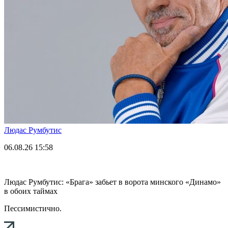
Людас Румбутис
06.08.26
15:58
Людас Румбутис: «Брага» забьет в ворота минского «Динамо»
в обоих таймах
Пессимистично.