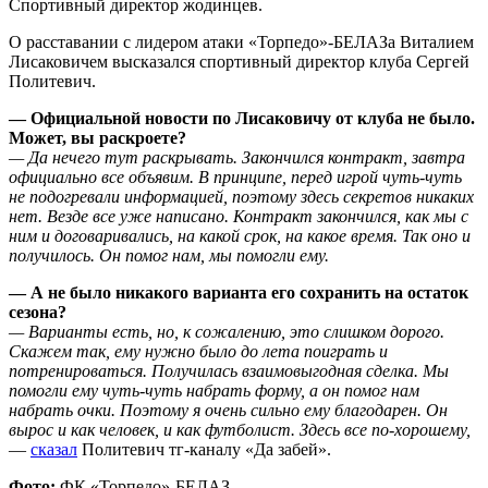
Спортивный директор жодинцев.
О расставании с лидером атаки «Торпедо»-БЕЛАЗа Виталием
Лисаковичем высказался спортивный директор клуба Сергей
Политевич.
— Официальной новости по Лисаковичу от клуба не было.
Может, вы раскроете?
— Да нечего тут раскрывать. Закончился контракт, завтра
официально все объявим. В принципе, перед игрой чуть-чуть
не подогревали информацией, поэтому здесь секретов никаких
нет. Везде все уже написано. Контракт закончился, как мы с
ним и договаривались, на какой срок, на какое время. Так оно и
получилось. Он помог нам, мы помогли ему.
— А не было никакого варианта его сохранить на остаток
сезона?
— Варианты есть, но, к сожалению, это слишком дорого.
Скажем так, ему нужно было до лета поиграть и
потренироваться. Получилась взаимовыгодная сделка. Мы
помогли ему чуть-чуть набрать форму, а он помог нам
набрать очки. Поэтому я очень сильно ему благодарен. Он
вырос и как человек, и как футболист. Здесь все по-хорошему,
—
сказал
Политевич тг-каналу «Да забей».
Фото:
ФК «Торпедо»-БЕЛАЗ.