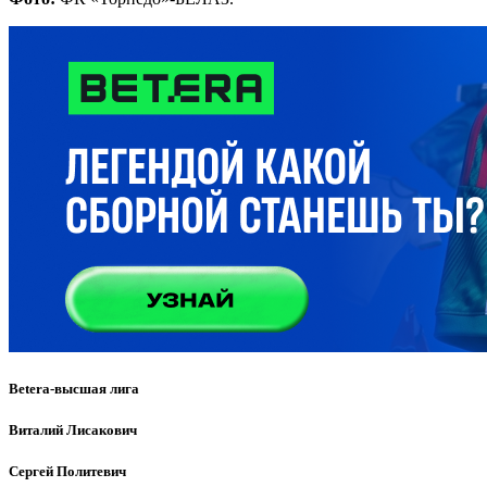
Betera-высшая лига
Виталий Лисакович
Сергей Политевич