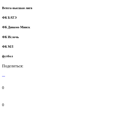
Betera-высшая лигв
ФК БАТЭ
ФК Динамо Минск
ФК Ислочь
ФК МЛ
футбол
Поделиться:
0
0