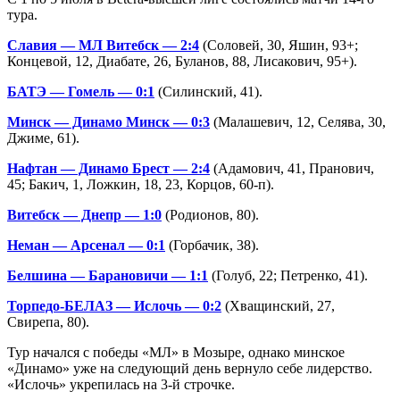
тура.
Славия — МЛ Витебск — 2:4
(Соловей, 30, Яшин, 93+;
Концевой, 12, Диабате, 26, Буланов, 88, Лисакович, 95+).
БАТЭ — Гомель — 0:1
(Силинский, 41).
Минск — Динамо Минск — 0:3
(Малашевич, 12, Селява, 30,
Джиме, 61).
Нафтан — Динамо Брест — 2:4
(Адамович, 41, Пранович,
45; Бакич, 1, Ложкин, 18, 23, Корцов, 60-п).
Витебск — Днепр — 1:0
(Родионов, 80).
Неман — Арсенал — 0:1
(Горбачик, 38).
Белшина — Барановичи — 1:1
(Голуб, 22; Петренко, 41).
Торпедо-БЕЛАЗ — Ислочь — 0:2
(Хващинский, 27,
Свирепа, 80).
Тур начался с победы «МЛ» в Мозыре, однако минское
«Динамо» уже на следующий день вернуло себе лидерство.
«Ислочь» укрепилась на 3-й строчке.