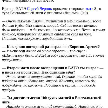
Флеш-интервью вратаря БАТЭ.
Вратарь БАТЭ
Сергей Черник
прокомментировал
матч
8-го
тура Betera-высшей лиги с минским «Динамо» (0:0).
— Очень тяжелый матч. Физически и эмоционально. После
финала Кубка был выплеск эмоций. Сейчас тоже немного
было тяжело — и физически, и психологически. Честь и хвала
команде, которая все 90 минут отдавала себя на поле.
Считаю, мы заслужили заработать очко.
— Как давно последний раз играл на «Борисов-Арене»?
— У меня вот до вас об этом спросили. Это еще с
«Шахтером» было. В 2024-м году сыграли вничью 1:1, в конце
пропустили.
— Второй матч после возвращения в БАТЭ ты сыграл —
и вновь не пропустил. Как оценишь себя?
— Этот момент второстепенный. Главное, чтобы команда
набирала очки и двигалась вперед. Конечно, хотелось бы
побеждать, но как есть. Работаем и верим, что победы
придут.
— Ты достиг отметки 100 сухих матчей в
Betera
-высшей
лиге.
— Никогда не гнался за личной статистикой. Наверное, это