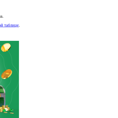
а.
ой таблице
.