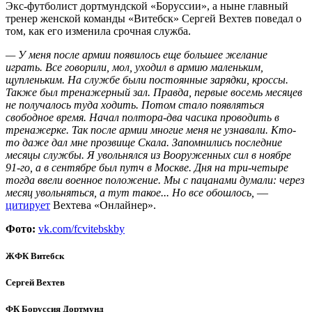
Экс-футболист дортмундской «Боруссии», а ныне главный
тренер женской команды «Витебск» Сергей Вехтев поведал о
том, как его изменила срочная служба.
— У меня после армии появилось еще большее желание
играть. Все говорили, мол, уходил в армию маленьким,
щупленьким. На службе были постоянные зарядки, кроссы.
Также был тренажерный зал. Правда, первые восемь месяцев
не получалось туда ходить. Потом стало появляться
свободное время. Начал полтора-два часика проводить в
тренажерке. Так после армии многие меня не узнавали. Кто-
то даже дал мне прозвище Скала. Запомнились последние
месяцы службы. Я увольнялся из Вооруженных сил в ноябре
91-го, а в сентябре был путч в Москве. Дня на три-четыре
тогда ввели военное положение. Мы с пацанами думали: через
месяц увольняться, а тут такое... Но все обошлось,
—
цитирует
Вехтева «Онлайнер».
Фото:
vk.com/fcvitebskby
ЖФК Витебск
Сергей Вехтев
ФК Боруссия Дортмунд