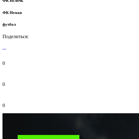
ФК Ислочь
ФК Неман
футбол
Поделиться:
0
0
0