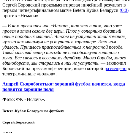
Сергей Боровский прокомментировал ничейный результат в
первом четвертьфинальном матче Beterа-Кубка Беларуси
(0:0)
против «Немана».
— В чем превзошел нас «Неман», так это в том, что уже
провел в этом сезоне две игры. Плюс у соперника богатый
опыт подобных матчей. Чтобы не уступить этой команде,
нужно как минимум не уступить в характере. Это нам
удалось. Пришлось приспосабливаться к непростой погоде.
Такой сильный ветер никогда не способствует контролю
мяча. Все свелось к весеннему футболу. Много борьбы, много
единоборств, мы старались в них не уступать
, — заключил
Боровский на пресс-конференции, видео которой
размещено
в
телеграм-канале «волков».
Андрей Скоробогатько: хороший футбол начнется, когда
появятся хорошие поля
Фото
: ФК «Ислочь».
Betera-Кубок Беларуси по футболу
Сергей Боровский