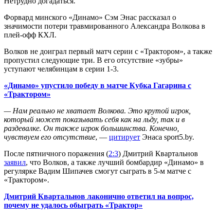
Нетрудно догадаться.
Форвард минского «Динамо» Сэм Энас рассказал о
значимости потери травмированного Александра Волкова в
плей-офф КХЛ.
Волков не доиграл первый матч серии с «Трактором», а также
пропустил следующие три. В его отсутствие «зубры»
уступают челябинцам в серии 1-3.
«Динамо» упустило победу в матче Кубка Гагарина с
«Трактором»
— Нам реально не хватает Волкова. Это крутой игрок,
который может показывать себя как на льду, так и в
раздевалке. Он также игрок большинства. Конечно,
чувствуем его отсутствие
, —
цитирует
Энаса sport5.by.
После пятничного поражения (
2:3
) Дмитрий Квартальнов
заявил
, что Волков, а также лучший бомбардир «Динамо» в
регулярке Вадим Шипачев смогут сыграть в 5-м матче с
«Трактором».
Дмитрий Квартальнов лаконично ответил на вопрос,
почему не удалось обыграть «Трактор»