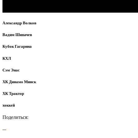
Александр Волков
Вадим Шипачев
Кубок Гагарина
КХЛ
Сэм Энас
ХК Динамо Минск
ХК Трактор
хоккей
Поделиться: