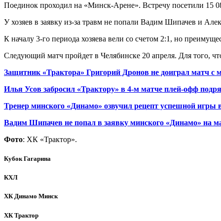
Поединок проходил на «Минск-Арене». Встречу посетили 15 08
У хозяев в заявку из-за травм не попали Вадим Шипачев и Але
К началу 3-го периода хозяева вели со счетом 2:1, но преимуще
Следующий матч пройдет в Челябинске 20 апреля. Для того, ч
Защитник «Трактора» Григорий Дронов не доиграл матч с 
Илья Усов забросил «Трактору» в 4-м матче плей-офф подр
Тренер минского «Динамо» озвучил рецепт успешной игры в
Вадим Шипачев не попал в заявку минского «Динамо» на м
Фото
: ХК «Трактор».
Кубок Гагарина
КХЛ
ХК Динамо Минск
ХК Трактор