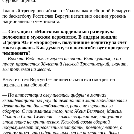
Суровая оценка.
Главный тренер российского «Уралмаша» и сборной Беларуси
по баскетболу Ростислав Вергун негативно оценил уровень
национального чемпионата.
— Ситуация с «Минском» кардинально развернула
положение в мужском первенстве. В лидеры вышли
«Гродно-93» и «Борисфен», получившие подпитку за счет
«экс-горожан». Как думаете, это поспособствует прогрессу
чемпионата?
— Вряд ли. Ведь новых героев не видно. Если лучшим, и по
праву, признается 38-летний Алексей Тростинецкий, значит,
мы топчемся на месте.
Вместе с тем Вергун без лишнего скепсиса смотрит на
перспективы сборной:
— На аттестации озвучивались цифры: в матчах
квалификационного раунда чемпионата мира задействовали
девятнадцать баскетболистов, ранее не игравших за
сборную. С пониманием того, что Женя Белянков, Максим
Салаш и Саша Семенюк — самые возрастные, ситуация в
этом плане не критическая. Каждый созыв сборной
подразумевает определенные затраты, поэтому летом, с
учетом того, что официальных игр не намечалось, было