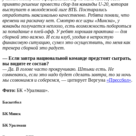
принято решение провести сбор для команды U-20, которая
выступает в молодежной лиге ВТБ. Постарались
отработать максимально качественно. Ребята поняли, что
времени на раскачку нет. Смотрю все игры «Минска», у
команды получается неплохо, есть возможность побороться
за попадание в плей-офф. У ребят хорошая практика — для
сборной это важно. И если клуб, угодив в непростую
финансовую ситуацию, сумел это осуществить, то меня как
тренера сборной это радует.
— Если завтра национальной команде предстоит сыграть,
вы видите ее состав?
— Да. В голове часто прокручиваю. Штыки есть. Не
сомневаюсь, если это надо будет сделать завтра, то за ночь
мы созвонимся и соберемся,
— цитирует Вергуна
«Прессбол»
.
Фото:
БК «Уралмаш».
Баскетбол
БК Минск
БК Уралмаш