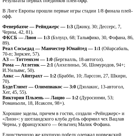
Результаты первых поединков плей-офф.
В Лиге Европы прошли первые игры стадии 1/8 финала плей-
офф.
Фенербахче — Рейнджерс — 1:3
(Джику, 30; Дессерс, 7,
Черны, 42, 81).
ФКСБ — Лион — 1:3
(Бэлуцэ, 68; Тальяфико, 30, Фофана, 86,
89).
Реал Сосьедад — Манчестер Юнайтед — 1:1
(Ойарсабаль,
70-п; Зиркзее, 57).
АЗ — Тоттенхэм — 1:0
(Бергвалль, 18-автогол).
Рома — Атлетик — 2:1
(Анхелиньо, 56, Шомуродов, 94+;
И.Уильямс, 50).
Аякс — Айнтрахт — 1:2
(Брабби, 10; Ларссон, 27, Шкири,
70).
Буде/Глимт — Олимпиакос — 3:0
(Дзолакис, 13-автогол,
Хег, 45, 55).
Виктория Пльзень — Лацио — 1:2
(Дуросинми, 53;
Романьоли, 18, Исаксен, 98+).
Хорошие заделы, причем в гостях, создали «Рейнджерс» и
«Лион»: у шотландского клуба дубль оформил чех Вацлав
Черны, у французского — бельгиец Малик Фофана.
Единственную же крупную победу одержал норвежский