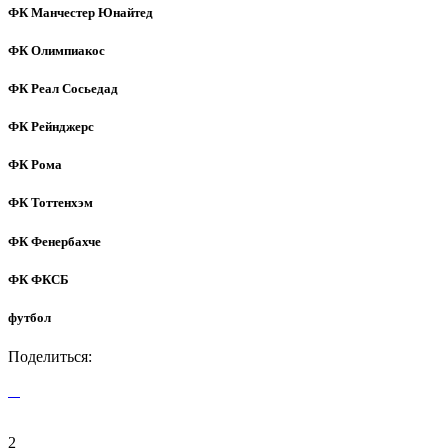
ФК Манчестер Юнайтед
ФК Олимпиакос
ФК Реал Сосьедад
ФК Рейнджерс
ФК Рома
ФК Тоттенхэм
ФК Фенербахче
ФК ФКСБ
футбол
Поделиться:
2