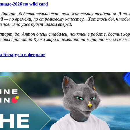
иаде-2026 по wild card
. Значит, действительно есть положительная тенденция. Я толь
й — по времени, по стрелковому качеству... Хотелось бы, что
менов. Это уже будет шагом вперед.
тарт, да. Антон очень стабилен, понятен в работе, достиг хоро
то был прототип Кубка мира и чемпионата мира, то мы можем ан
 Беларуси в феврале