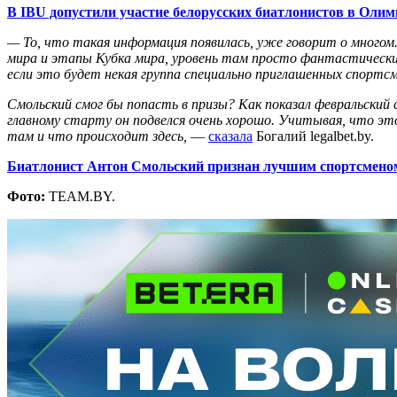
В IBU допустили участие белорусских биатлонистов в Олимп
— То, что такая информация появилась, уже говорит о многом
мира и этапы Кубка мира, уровень там просто фантастически
если это будет некая группа специально приглашенных спортс
Смольский смог бы попасть в призы? Как показал февральский с
главному старту он подвелся очень хорошо. Учитывая, что э
там и что происходит здесь,
—
сказала
Богалий legalbet.by.
Биатлонист Антон Смольский признан лучшим спортсменом
Фото:
TEAM.BY.