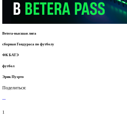
Betera-высшая лига
сборная Гондураса по футболу
ФК БАТЭ
футбол
Эрик Пуэрто
Поделиться:
1