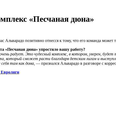
омплекс «Песчаная дюна»
с Альварадо позитивно отнесся к тому, что его команда может 
та «Песчаная дюна» упростило вашу работу?
чень радует. Это чудесный комплекс, в котором, уверен, будет
орта, который сможет расти благодаря детским лигам и высту
 себя там как дома,
— признался Альварадо в разговоре с корре
 Евролиги