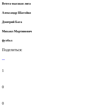
Betera-высшая лига
Александр Шагойко
Дмитрий Бага
Михаил Мартинович
футбол
Поделиться:
1
0
0