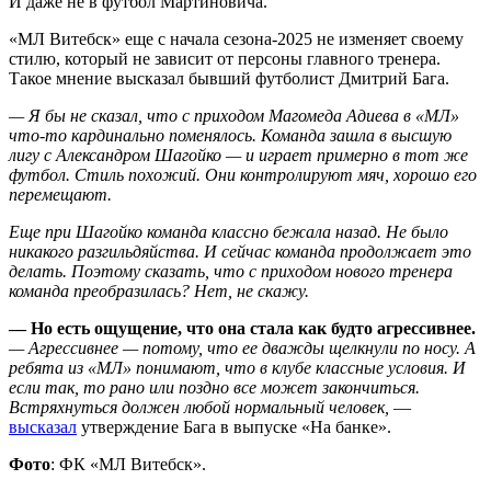
И даже не в футбол Мартиновича.
«МЛ Витебск» еще с начала сезона-2025 не изменяет своему
стилю, который не зависит от персоны главного тренера.
Такое мнение высказал бывший футболист Дмитрий Бага.
— Я бы не сказал, что с приходом Магомеда Адиева в «МЛ»
что-то кардинально поменялось. Команда зашла в высшую
лигу с Александром Шагойко — и играет примерно в тот же
футбол. Стиль похожий. Они контролируют мяч, хорошо его
перемещают.
Еще при Шагойко команда классно бежала назад. Не было
никакого разгильдяйства. И сейчас команда продолжает это
делать. Поэтому сказать, что с приходом нового тренера
команда преобразилась? Нет, не скажу.
— Но есть ощущение, что она стала как будто агрессивнее.
— Агрессивнее — потому, что ее дважды щелкнули по носу. А
ребята из «МЛ» понимают, что в клубе классные условия. И
если так, то рано или поздно все может закончиться.
Встряхнуться должен любой нормальный человек,
—
высказал
утверждение Бага в выпуске «На банке».
Фото
: ФК «МЛ Витебск».