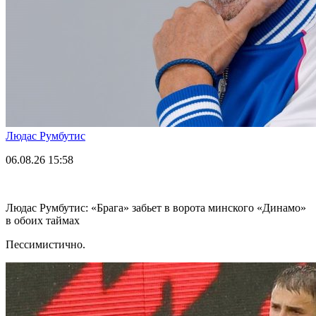
Людас Румбутис
06.08.26
15:58
Людас Румбутис: «Брага» забьет в ворота минского «Динамо»
в обоих таймах
Пессимистично.