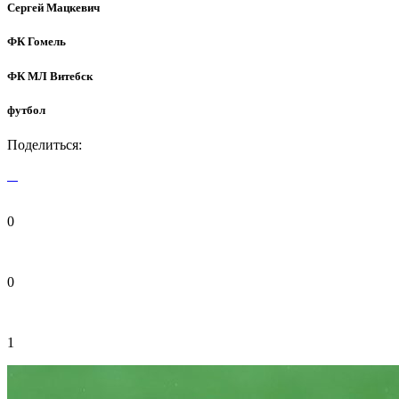
Сергей Мацкевич
ФК Гомель
ФК МЛ Витебск
футбол
Поделиться:
0
0
1