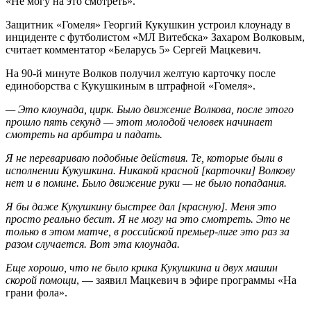
«Не могу на это смотреть».
Защитник «Гомеля» Георгий Кукушкин устроил клоунаду в
инциденте с футболистом «МЛ Витебска» Захаром Волковым,
считает комментатор «Беларусь 5» Сергей Мацкевич.
На 90-й минуте Волков получил желтую карточку после
единоборства с Кукушкиным в штрафной «Гомеля».
— Это клоунада, цирк. Было движение Волкова, после этого
прошло пять секунд — этот молодой человек начинает
смотреть на арбитра и падать.
Я не перевариваю подобные действия. Те, которые были в
исполнении Кукушкина. Никакой красной [карточки] Волкову
нет и в помине. Было движение руки — не было попадания.
Я бы даже Кукушкину быстрее дал [красную]. Меня это
просто реально бесит. Я не могу на это смотреть. Это не
только в этом матче, в российской премьер-лиге это раз за
разом случается. Вот эта клоунада.
Еще хорошо, что не было крика Кукушкина и двух машин
скорой помощи
, — заявил Мацкевич в эфире программы «На
грани фола».