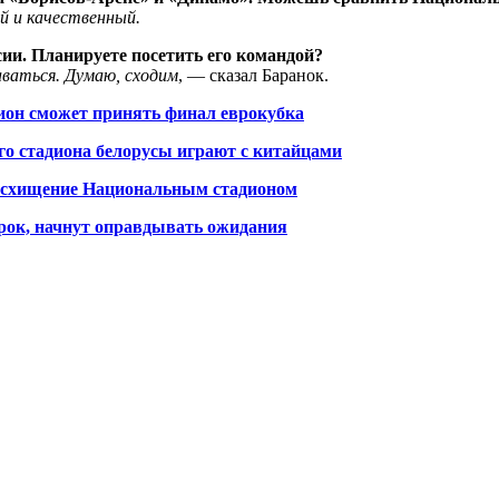
й и качественный
.
си
и
. П
ланируете посетить его командой?
ваться. Думаю, сходим
, — сказал Баранок.
ион сможет принять финал еврокубка
го стадиона белорусы играют с китайцами
восхищение Национальным стадионом
рок, начнут оправдывать ожидания