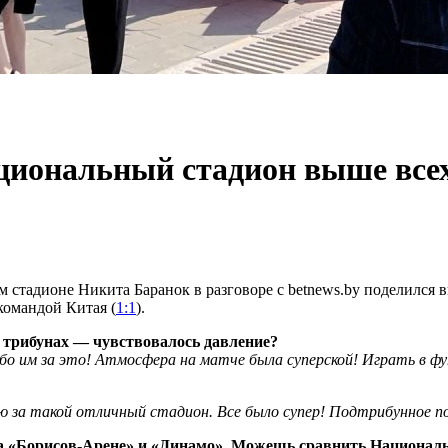
иональный стадион выше всех 
ом стадионе Никита Баранок в разговоре с
betne
ws
.
by
поделился в
командой К
и
тая
(
1:1
).
а трибунах
—
чувствовалось давление?
бо им за это!
Атмосфера на матче была суперской! Играть в ф
ю за такой отличный стадион. Вс
е
было супер! Подтрибунное п
а «Борисов-Арене» и «Динамо»
. М
ожешь сравнить Националь