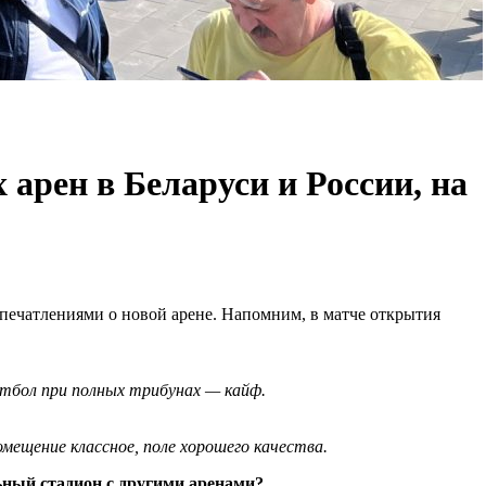
арен в Беларуси и России, на
печатлениями о новой арене. Напомним, в матче откры
тия
утбол при
полных трибунах
—
кайф.
омещение кла
ссное
,
поле хорошего качества.
ный стадион с другими
аренами
?