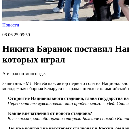
Новости
08.06.25
09:59
Никита Баранок поставил Нац
которых играл
А играл он много где.
Защитник
«
МЛ Витебска
»
, автор первого гола на Национальн
молодеж
ная
сборная Бе
ларуси сыграла вничью с олимпийской 
—
Открытие Национального стадиона, глава государства н
—
Перед матчем чувствовали, что прид
е
т много людей. Спаси
—
Какие впечатления от нового стадиона?
—
Вс
е
классно, спасибо организаторам. Большое спасибо Кита
—
Ты уже поиграл на некоторых стадионах в России, был н