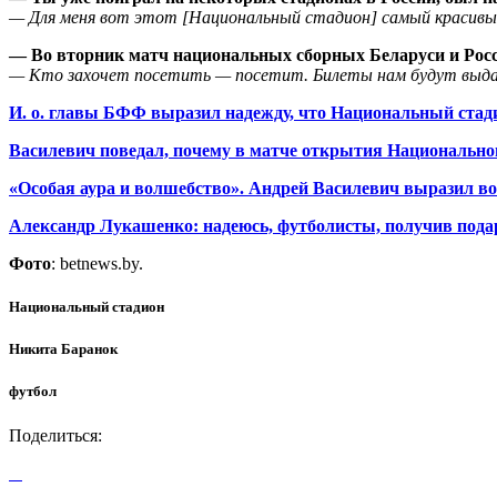
—
Для меня
вот этот [Национальный стадион] самый красивы
—
Во
вторник матч
нацио
нальных сборных
Беларус
и
и
Рос
—
Кто захочет посетить
—
посетит. Билеты нам будут выда
И. о. главы БФФ выразил надежду, что Национальный стад
Василевич поведал, почему в матче открытия Национально
«Особая аура и волшебство». Андрей Василевич выразил 
Александр Лукашенко: надеюсь, футболисты, получив пода
Фото
: betnews.by.
Национальный стадион
Никита Баранок
футбол
Поделиться: