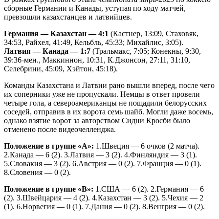
сборные Германии и Канады, уступая по ходу матчей,
превзошли казахстанцев и латвийцев.
Германия — Казахстан — 4:1
(Кастнер, 13:09, Стаховяк,
34:53, Райхел, 41:49, Кельбль, 45:33; Михайлис, 3:05).
Латвия — Канада — 1:7
(Тральмакс, 7:05; Конекны, 9:30,
39:36-мен., Маккиннон, 10:31, К.Джонсон, 27:11, 31:10,
Селебрини, 45:09, Хэйтон, 45:18).
Команды Казахстана и Латвии рано вышли вперед, после чего
их соперники уже не пропускали. Немцы в ответ провели
четыре гола, а североамериканцы не пощадили белорусских
соседей, отправив в их ворота семь шайб. Могли даже восемь,
однако взятие ворот за авторством Сидни Кросби было
отменено после видеочелленджа.
Положение в группе «А»:
1.Швеция — 6 очков (2 матча).
2.Канада — 6 (2). 3.Латвия — 3 (2). 4.Финляндия — 3 (1).
5.Словакия — 3 (2). 6.Австрия — 0 (2). 7.Франция — 0 (1).
8.Словения — 0 (2).
Положение в группе «В»:
1.США — 6 (2). 2.Германия — 6
(2). 3.Швейцария — 4 (2). 4.Казахстан — 3 (2). 5.Чехия — 2
(1). 6.Норвегия — 0 (1). 7.Дания — 0 (2). 8.Венгрия — 0 (2).