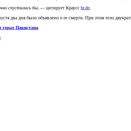
учно спустились бы
, — цитирует Краусс
br.de
.
устя два дня было объявлено о ее смерти. При этом тело двукр
в горах Пакистана
и