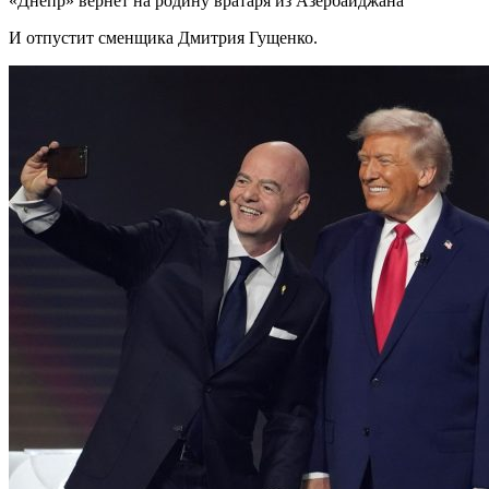
«Днепр» вернет на родину вратаря из Азербайджана
И отпустит сменщика Дмитрия Гущенко.