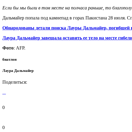
Если бы мы были в том месте на полчаса раньше, то благопол
Дальмайер попала под камнепад в горах Пакистана 28 июля. Сп
Обнародованы детали поиска Лауры Дальмайер, погибшей 
Лаура Дальмайер завещала оставить ее тело на месте гибел
Фото
: AFP.
биатлон
Лаура Дальмайер
Поделиться:
0
0