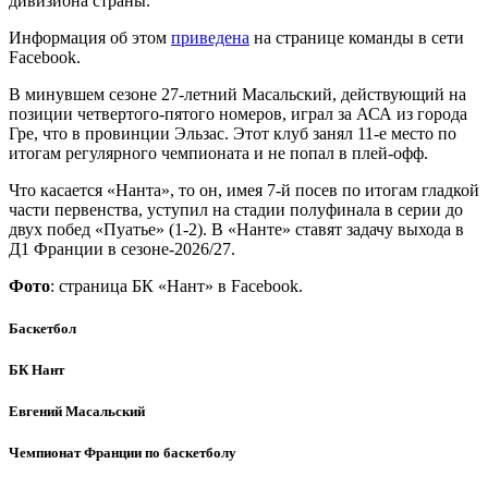
дивизиона страны.
Информация об этом
приведена
на странице команды в сети
Facebook.
В минувшем сезоне 27-летний Масальский, действующий на
позиции четвертого-пятого номеров, играл за АСА из города
Гре, что в провинции Эльзас. Этот клуб занял 11-е место по
итогам регулярного чемпионата и не попал в плей-офф.
Что касается «Нанта», то он, имея 7-й посев по итогам гладкой
части первенства, уступил на стадии полуфинала в серии до
двух побед «Пуатье» (1-2). В «Нанте» ставят задачу выхода в
Д1 Франции в сезоне-2026/27.
Фото
: страница БК «Нант» в Facebook.
Баскетбол
БК Нант
Евгений Масальский
Чемпионат Франции по баскетболу