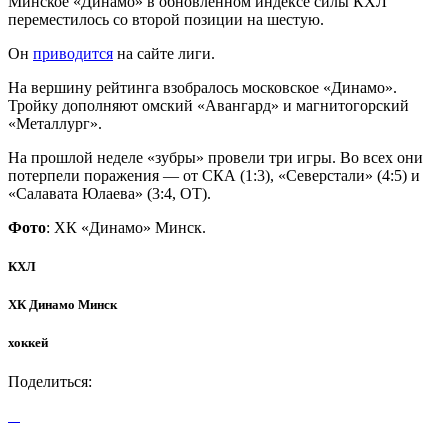
Минское «Динамо» в обновленном индексе силы КХЛ
переместилось со второй позиции на шестую.
Он
приводится
на сайте лиги.
На вершину рейтинга взобралось московское «Динамо».
Тройку дополняют омский «Авангард» и магнитогорский
«Металлург».
На прошлой неделе «зубры» провели три игры. Во всех они
потерпели поражения — от СКА (1:3), «Северстали» (4:5) и
«Салавата Юлаева» (3:4, ОТ).
Фото
: ХК «Динамо» Минск.
КХЛ
ХК Динамо Минск
хоккей
Поделиться: