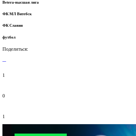
Betera-высшая лига
ФК МЛ Витебск
ФК Славия
футбол
Поделиться:
1
0
1