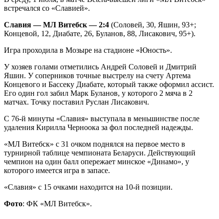
встречался со «Славией».
Славия — МЛ Витебск — 2:4
(Соловей, 30, Яшин, 93+;
Концевой, 12, Диабате, 26, Буланов, 88, Лисакович, 95+).
Игра проходила в Мозыре на стадионе «Юность».
У хозяев голами отметились Андрей Соловей и Дмитрий
Яшин. У соперников точные выстрелу на счету Артема
Концевого и Бассеку Диабате, который также оформил ассист.
Его один гол забил Марк Буланов, у которого 2 мяча в 2
матчах. Точку поставил Руслан Лисакович.
С 76-й минуты «Славия» выступала в меньшинстве после
удаления Кирилла Черноока за фол последней надежды.
«МЛ Витебск» с 31 очком поднялся на первое место в
турнирной таблице чемпионата Беларуси. Действующий
чемпион на один балл опережает минское «Динамо», у
которого имеется игра в запасе.
«Славия» с 15 очками находится на 10-й позиции.
Фото
: ФК «МЛ Витебск».