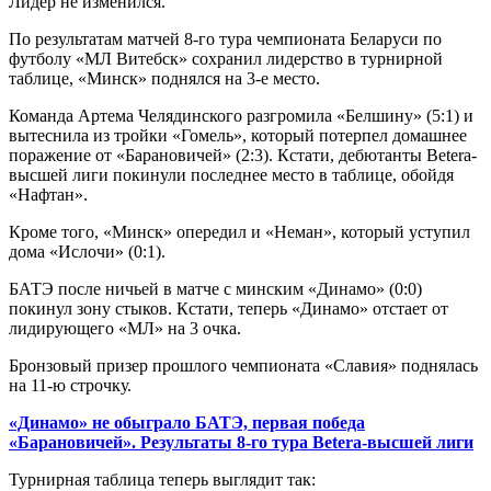
Лидер не изменился.
По результатам матчей 8-го тура чемпионата Беларуси по
футболу «МЛ Витебск» сохранил лидерство в турнирной
таблице, «Минск» поднялся на 3-е место.
Команда Артема Челядинского разгромила «Белшину» (5:1) и
вытеснила из тройки «Гомель», который потерпел домашнее
поражение от «Барановичей» (2:3). Кстати, дебютанты Betera-
высшей лиги покинули последнее место в таблице, обойдя
«Нафтан».
Кроме того, «Минск» опередил и «Неман», который уступил
дома «Ислочи» (0:1).
БАТЭ после ничьей в матче с минским «Динамо» (0:0)
покинул зону стыков. Кстати, теперь «Динамо» отстает от
лидирующего «МЛ» на 3 очка.
Бронзовый призер прошлого чемпионата «Славия» поднялась
на 11-ю строчку.
«Динамо» не обыграло БАТЭ, первая победа
«Барановичей». Результаты 8-го тура
Betera
-высшей лиги
Турнирная таблица теперь выглядит так: