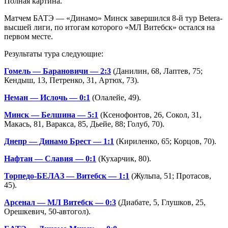
Полная картина.
Матчем БАТЭ — «Динамо» Минск завершился 8-й тур Betera-
высшей лиги, по итогам которого «МЛ Витебск» остался на
первом месте.
Результаты тура следующие:
Гомель — Барановичи — 2:3
(Данилин, 68, Лаптев, 75;
Кендыш, 13, Петренко, 31, Артюх, 73).
Неман — Ислочь — 0:1
(Олалейе, 49).
Минск — Белшина — 5:1
(Ксенофонтов, 26, Сокол, 31,
Макась, 81, Варакса, 85, Дьейе, 88; Голуб, 70).
Днепр — Динамо Брест — 1:1
(Кириленко, 65; Корцов, 70).
Нафтан — Славия — 0:1
(Кухарчик, 80).
Торпедо-БЕЛАЗ — Витебск — 1:1
(Жульпа, 51; Протасов,
45).
Арсенал — МЛ Витебск — 0:3
(Диабате, 5, Глушков, 25,
Орешкевич, 50-автогол).