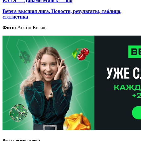
БАТЭ — Динамо Минск — 0:0
Betera-высшая лига. Новости, результаты, таблица,
статистика
Фото:
Антон Козик.
Betera-высшая лига