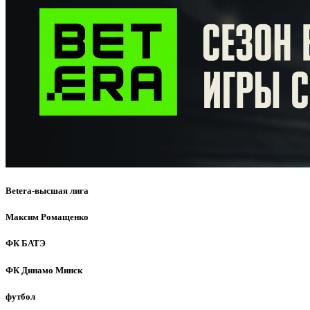
Betera-высшая лига
Максим Ромащенко
ФК БАТЭ
ФК Динамо Минск
футбол