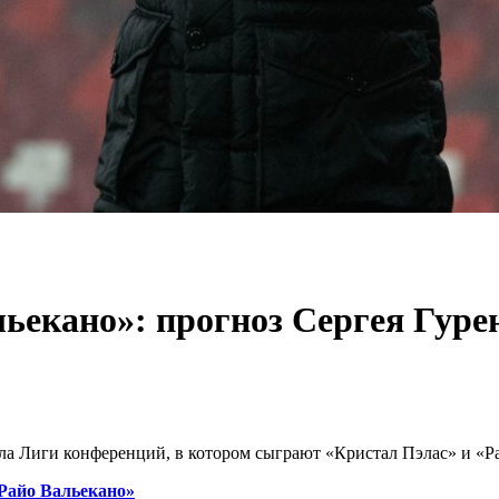
ьекано»: прогноз Сергея Гуре
а Лиги конференций, в котором сыграют «Кристал Пэлас» и «Рай
Райо Вальекано»