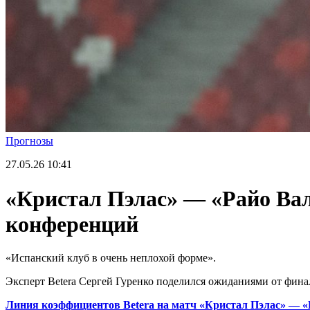
Прогнозы
27.05.26
10:41
«Кристал Пэлас» — «Райо Вал
конференций
«Испанский клуб в очень неплохой форме».
Эксперт Betera Сергей Гуренко поделился ожиданиями от финал
Линия коэффициентов Betera на матч «Кристал Пэлас» — «