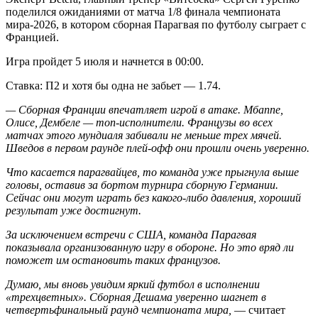
поделился ожиданиями от матча 1/8 финала чемпионата
мира-2026, в котором сборная Парагвая по футболу сыграет с
Францией.
Игра пройдет 5 июля и начнется в 00:00.
Ставка: П2 и хотя бы одна не забьет — 1.74.
— Сборная Франции впечатляет игрой в атаке. Мбаппе,
Олисе, Дембеле — топ-исполнители. Французы во всех
матчах этого мундиаля забивали не меньше трех мячей.
Шведов в первом раунде плей-офф они прошли очень уверенно.
Что касается парагвайцев, то команда уже прыгнула выше
головы, оставив за бортом турнира сборную Германии.
Сейчас они могут играть без какого-либо давления, хороший
результат уже достигнут.
За исключением встречи с США, команда Парагвая
показывала организованную игру в обороне. Но это вряд ли
поможет им остановить таких французов.
Думаю, мы вновь увидим яркий футбол в исполнении
«трехцветных». Сборная Дешама уверенно шагнет в
четвертьфинальный раунд чемпионата мира,
— считает