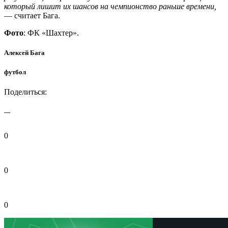
который лишит их шансов на чемпионство раньше времени,
— считает Бага.
Фото
: ФК «Шахтер».
Алексей Бага
футбол
Поделиться:
0
0
0