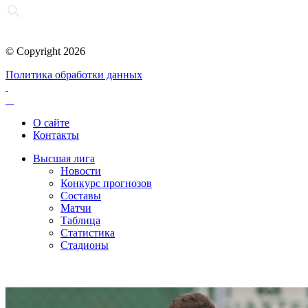
© Copyright 2026
Политика обработки данных
О сайте
Контакты
Высшая лига
Новости
Конкурс прогнозов
Составы
Матчи
Таблица
Статистика
Стадионы