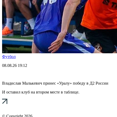
Футбол
08.08.26
19:12
Владислав Малькевич принес «Уралу» победу в Д2 России
И оставил клуб на втором месте в таблице.
© Copyright 2026