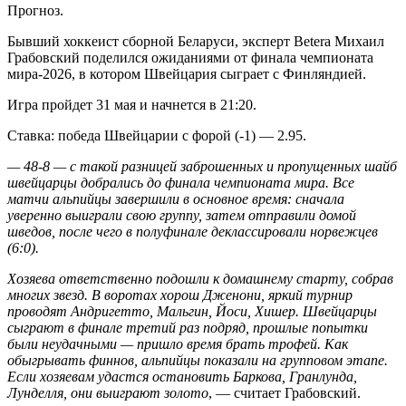
Прогноз.
Бывший хоккеист сборной Беларуси, эксперт Betera Михаил
Грабовский поделился ожиданиями от финала чемпионата
мира-2026, в котором Швейцария сыграет с Финляндией.
Игра пройдет 31 мая и начнется в 21:20.
Ставка: победа Швейцарии с форой (-1) — 2.95.
— 48-8 — с такой разницей заброшенных и пропущенных шайб
швейцарцы добрались до финала чемпионата мира. Все
матчи альпийцы завершили в основное время: сначала
уверенно выиграли свою группу, затем отправили домой
шведов, после чего в полуфинале деклассировали норвежцев
(6:0).
Хозяева ответственно подошли к домашнему старту, собрав
многих звезд. В воротах хорош Дженони, яркий турнир
проводят Андригетто, Мальгин, Йоси, Хишер. Швейцарцы
сыграют в финале третий раз подряд, прошлые попытки
были неудачными — пришло время брать трофей. Как
обыгрывать финнов, альпийцы показали на групповом этапе.
Если хозяевам удастся остановить Баркова, Гранлунда,
Лунделля, они выиграют золото
, — считает Грабовский.