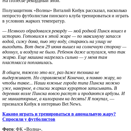
На Полесье рекордный зной.
Полузащитник «Волны» Виталий Кибук рассказал, насколько
непросто футболистам пинского клуба тренироваться и играть
в условиях жарких температур.
— Немного обрадовался рекорду — мой родной Пинск вошел в
историю. Готовился к этой жаре — по максимуму запасся
водой, сижу дома, пью эту воду, стараюсь на улицу не
выходить. Вот днем 29 июня вышел на солнечную сторону —
вдохнул, и воздуха не было. Ребенок даже испугался, что так
жарко. Еще машина нагрелась сильно — у меня там
пластмасса поплавилась.
В общем, тяжело это все, раз даже техника не
выдерживает. Но справляемся! Конечно, я помню жару, но
чтобы такое... Наши южные города типа Пинска можно
уже, наверное, в списки жарких курортов записывать. В
деревнях возле Пинска вовсю растут и продаются арбузы. И
не миниатюрные, а килограмм на десять! Я покупал,
—
признался Кибук в интервью Bet News.
Каково играть и тренироваться в аномальную жару?
Спросили у футболистов
Фото
: ФК «Волна».