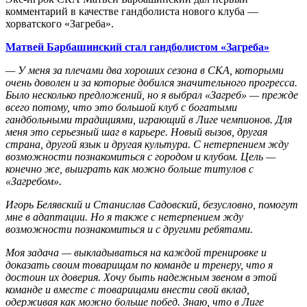
комментарий в качестве гандболиста нового клуба —
хорватского «Загреба».
Матвей Барбашинский стал гандболистом «Загреба»
— У меня за плечами два хороших сезона в СКА, которыми
очень доволен и за которые добился значительного прогресса.
Было несколько предложений, но я выбрал «Загреб» — прежде
всего потому, что это большой клуб с богатыми
гандбольными традициями, играющий в Лиге чемпионов. Для
меня это серьезный шаг в карьере. Новый вызов, другая
страна, другой язык и другая культура. С нетерпением жду
возможности познакомиться с городом и клубом. Цель —
конечно же, выиграть как можно больше титулов с
«Загребом».
Игорь Белявский и Станислав Садовский, безусловно, помогут
мне в адаптации. Но я также с нетерпением жду
возможности познакомиться и с другими ребятами.
Моя задача — выкладываться на каждой тренировке и
доказать своим товарищам по команде и тренеру, что я
достоин их доверия. Хочу быть надежным звеном в этой
команде и вместе с товарищами внести свой вклад,
одерживая как можно больше побед. Знаю, что в Лиге