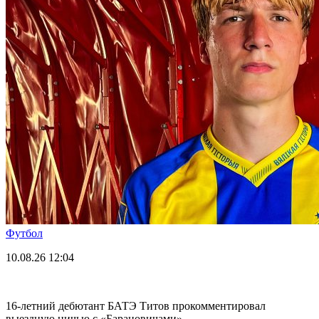
Футбол
10.08.26
12:04
16-летний дебютант БАТЭ Титов прокомментировал
выездную ничью с «Барановичами»