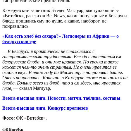
Гастрономические предпочтения.
Камерунский защитник Эгедег Маглуар, выступающий за
«Витебск», рассказал Bet News, какие популярные в Беларуси
блюда пришлись ему по душе, а какие, наоборот, не
понравились.
«Как есть хлеб без сахара?» Легионеры из Африки — о
белорусской еде
— В Беларуси я практически не сталкивался с
гастрономическими трудностями. Всегда с аппетитом ем
белорусские блюда, и они мне нравятся. Но гречка также
кажется чем-то очень странным. Не очень нравится ее
особый вкус. В этом году на Масленицу я попробовал блины.
Очень понравились. Конечно, в Камеруне тоже есть похожие
блюда. Больше всего из блюд, что я ем здесь, мне нравится
плов,
— сказал Маглуар.
Betera-высшая лига. Новости, матчи, таблица, составы
Betera-высшая лига. Конкурс прогнозов
Фото:
ФК «Витебск».
ФК Витебск