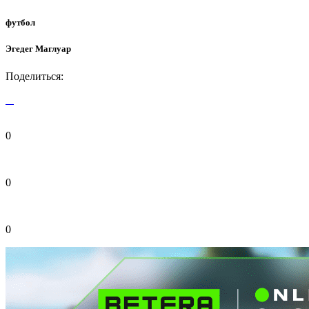
футбол
Эгедег Маглуар
Поделиться:
0
0
0