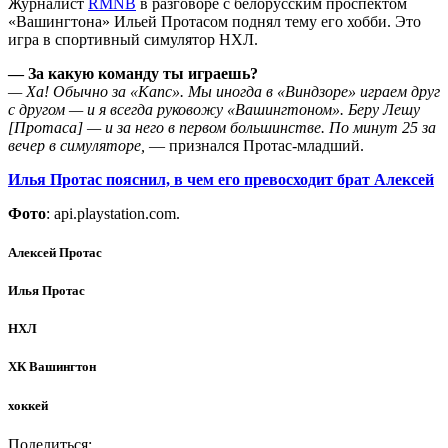
Журналист
RMNB
в разговоре с белорусским проспектом
«Вашингтона» Ильей Протасом поднял тему его хобби. Это
игра в спортивный симулятор НХЛ.
— За какую команду ты играешь?
— Ха! Обычно за «Капс». Мы иногда в «Виндзоре» играем друг
с другом — и я всегда руковожу «Вашингтоном». Беру Лешу
[Протаса] — и за него в первом большинстве. По минут 25 за
вечер в симуляторе,
— признался Протас-младший.
Илья Протас пояснил, в чем его превосходит брат Алексей
Фото
: api.playstation.com.
Алексей Протас
Илья Протас
НХЛ
ХК Вашингтон
хоккей
Поделиться: