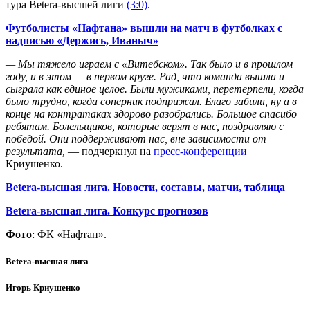
тура Beterа-высшей лиги
(3:0)
.
Футболисты «Нафтана» вышли на матч в футболках с
надписью «Держись, Иваныч»
— Мы тяжело играем с «Витебском». Так было и в прошлом
году, и в этом — в первом круге. Рад, что команда вышла и
сыграла как единое целое. Были мужиками, перетерпели, когда
было трудно, когда соперник подприжал. Благо забили, ну а в
конце на контратаках здорово разобрались. Большое спасибо
ребятам. Болельщиков, которые верят в нас, поздравляю с
победой. Они поддерживают нас, вне зависимости от
результата,
— подчеркнул на
пресс-конференции
Криушенко.
Betera-высшая лига. Новости, составы, матчи, таблица
Betera-высшая лига. Конкурс прогнозов
Фото
: ФК «Нафтан».
Betera-высшая лига
Игорь Криушенко