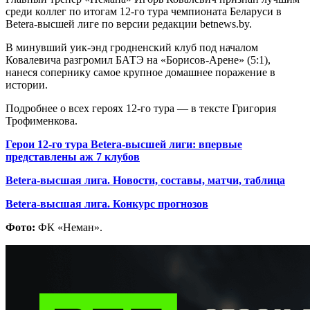
среди коллег по итогам 12-го тура чемпионата Беларуси в
Betera-высшей лиге по версии редакции betnews.by.
В минувший уик-энд гродненский клуб под началом
Ковалевича разгромил БАТЭ на «Борисов-Арене» (5:1),
нанеся сопернику самое крупное домашнее поражение в
истории.
Подробнее о всех героях 12-го тура — в тексте Григория
Трофименкова.
Герои 12-го тура Betera-высшей лиги: впервые
представлены аж 7 клубов
Betera-высшая лига. Новости, составы, матчи, таблица
Betera-высшая лига. Конкурс прогнозов
Фото:
ФК «Неман».