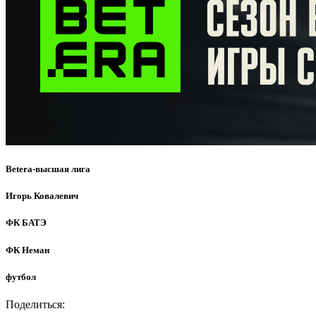
Betera-высшая лига
Игорь Ковалевич
ФК БАТЭ
ФК Неман
футбол
Поделиться: