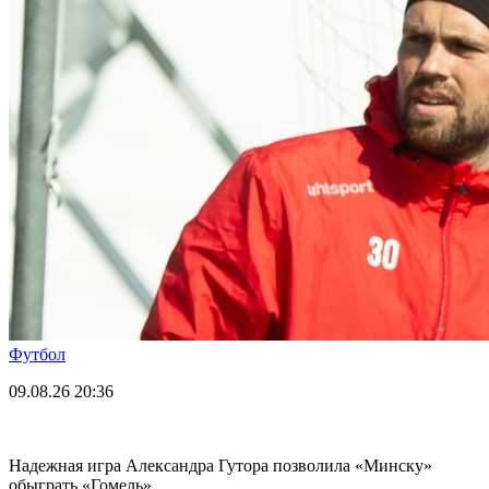
Футбол
09.08.26
20:36
Надежная игра Александра Гутора позволила «Минску»
обыграть «Гомель»