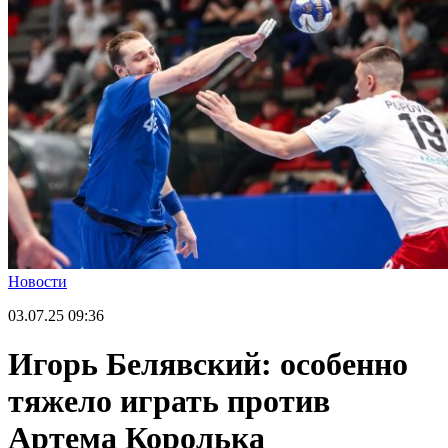
Новости
03.07.25
09:36
Игорь Белявский: особенно
тяжело играть против
Артема Королька