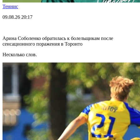
Теннис
09.08.26
20:17
Арина Соболенко обратилась к болельщикам после
сенсационного поражения в Торонто
Несколько слов.