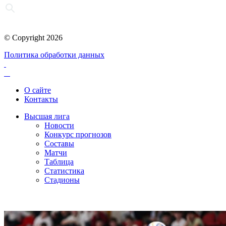
© Copyright 2026
Политика обработки данных
О сайте
Контакты
Высшая лига
Новости
Конкурс прогнозов
Составы
Матчи
Таблица
Статистика
Стадионы