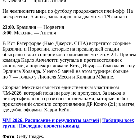
А Мексика — против Англии.
На чемпионате мира по футболу продолжается плей-офф. На
воскресенье, 5 июля, запланированы два матча 1/8 финала.
23:00
. Бразилия — Норвегия
3:00
. Мексика — Англия
В Ист-Ратерфорде (Нью-Джерси, США) встретятся сборные
Бразилии и Норвегии, которые на предыдущей стадии
обыграли своих соперников с одинаковым счетом 2:1. Причем
команда Карло Анчелотти уступала в противостоянии с
японцами, а норвежцы дожали Кот-д'Ивуар — благодаря голу
Эрлинга Холанда. У него 5 мячей на этом турнире: больше —
по 7 — только у Лионеля Месси и Килиана Мбаппе.
Сборная Мексики является единственным участником
ЧМ-2026, который пока ни разу не пропускал. За выход в
четвертьфинал она сразится с англичанами, которые не без
приключений сломили сопротивление ДР Конго (2:1) в матче,
где дубль оформил Харри Кейн.
ЧМ-2026. Расписание и результаты матчей
|
Таблицы всех
групп
|
Последние новости команд
Фото
: Getty Images.