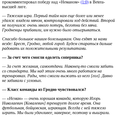
прокомментировал победу над «Неманом»
(1:0)
в Betera-
высшей лиге.
— Тяжелая игра. Первый тайм нам еще более или менее
удался: владели мячом, контролировали ход действий. Второй
не получился: очень много потерь, беготни без мяча.
Гродненцы прибавили, им нужно было отыгрываться.
Спасибо большое нашим болельщикам. Они ездят за нами
везде: Брест, Гродно, любой город. Будем стараться дальше
радовать их положительными результатами.
— За счет чего смогли одолеть соперника?
— За счет желания, самоотдачи. Наконец-то смогли забить
со стандарта. Мы над этим очень много работаем на
тренировках. Рады, что смогли выжать из него [гол]. Давно
не забивали с угловых.
— Класс команды из Гродно чувствовался?
— «Неман» — очень хорошая команда, которую Игорь
Николаевич [Ковалевич] тренирует долгое время. Она
футбольная, бойцовская, играющая. Всегда с ней тяжело
играть. Мы были удачливее, наверное, поэтому и выиграли.