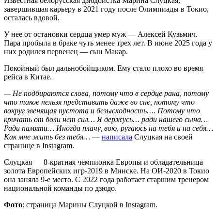
Известная белорусская дзюдоистка Марина Слуцкая,
завершившая карьеру в 2021 году после Олимпиады в Токио,
осталась вдовой.
У нее от остановки сердца умер муж — Алексей Кузьмич.
Пара пробыла в браке чуть менее трех лет. В июне 2025 года у
них родился первенец — сын Макар.
Покойный был дальнобойщиком. Ему стало плохо во время
рейса в Китае.
— Не подбираются слова, потому что в сердце рана, потому
что такое нельзя представить даже во сне, потому что
вокруг звенящая пустота и безысходность…. Потому что
кричать от боли нет сил… Я держусь… ради нашего сына…
Ради памяти… Иногда плачу, вою, ругаюсь на тебя и на себя…
Как мне жить без тебя…
—
написала
Слуцкая на своей
странице в Instagram.
Слуцкая — 8-кратная чемпионка Европы и обладательница
золота Европейских игр-2019 в Минске. На ОИ-2020 в Токио
она заняла 9-е место. С 2022 года работает старшим тренером
национальной команды по дзюдо.
Фото
: страница Марины Слуцкой в Instagram.