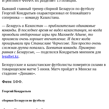
В рейтинге ФИФА их разделяет 15 позиций.
Бывший главный тренер сборной Беларуси по футболу
Георгий Кондратьев охарактеризовал ее ближайшего
соперника — команду Казахстана.
— Беларусь и Казахстан — приблизительно одинаковые
команды. В последнее время не видел казахстанцев, но когда
проводили отборочные игры при Магомеде Адиеве, то
произвели очень хорошее впечатление. И даже когда
проигрывали при Станиславе Черчесове. Там просто очень
сложная группа попалась. Боевитая команда. Примерно
равная с Беларусью,
— поделился Кондратьев мнением для
legalbet.kz
.
Белорусские и казахстанские футболисты померятся силами в
товарищеском матче 5 июня. Матч пройдет в Минске на
стадионе «Динамо».
Фото
: БФФ.
Георгий Кондратьев
сборная Беларуси по футболу